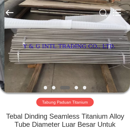
&
G
International
Trading
Company
Limited.
All
Rights
RUMAH
Reserved.
PRODUK
TENTANG
KAMI
TUR
PABRIK
Tabung Paduan Titanium
Tebal Dinding Seamless Titanium Alloy
KONTROL
Tube Diameter Luar Besar Untuk