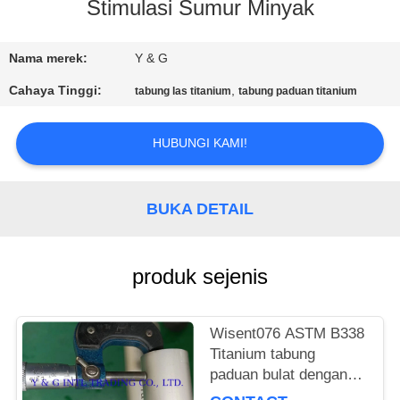
KUALITAS
Stimulasi Sumur Minyak
HUBUNGI
Nama merek:
Y & G
KAMI
Cahaya Tinggi:
,
tabung las titanium
tabung paduan titanium
BERITA
HUBUNGI KAMI!
KASUS
BUKA DETAIL
SITEMAP
produk sejenis
PRIVACY
Wisent076 ASTM B338
POLICY
Titanium tabung
paduan bulat dengan
permukaan dipoles