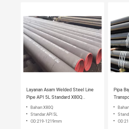
Layanan Asam Welded Steel Line
Pipa Ba
Pipe API 5L Standard X80Q
Transp
Material
Sertifi
Bahan:X80Q
Baha
Standar:API 5L
Stand
OD:219-1219mm
OD:2