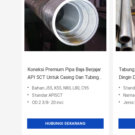
Koneksi Premium Pipa Baja Berjajar
Tabung 
API 5CT Untuk Casing Dan Tubing
Dingin 
J55 K55 N80 L80 20 "
Bahan:J55, K55, N80, L80, C95
Standa
Standar:API5CT
Nama 
OD:2 3/8- 20 inci
Jenis
HUBUNGI SEKARANG