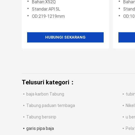
Bahan:X52Q
Bahan
Standar:API 5L
Standar:
OD:219-1219mm
OD:1
HUBUNGI SEKARANG
Telusuri kategori：
baja karbon Tabung
tubi
Tabung paduan tembaga
Nike
Tabung bersirip
u be
garis pipa baja
Pela