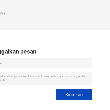
k
Mur
ggalkan pesan