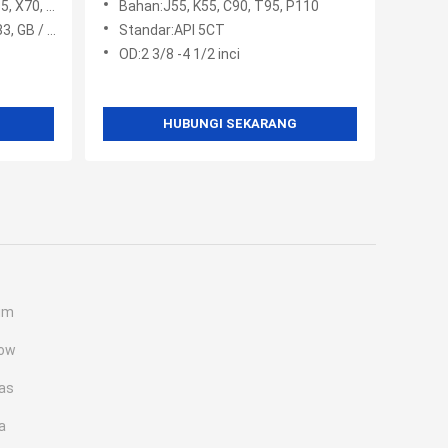
X70, X80
Bahan:J55, K55, C90, T95, P110
9711.1-199
Standar:API 5CT
OD:2 3/8 -4 1/2 inci
HUBUNGI SEKARANG
um
low
as
a