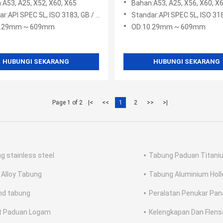
:A53, A25, X52, X60, X65
Bahan:A53, A25, X56, X60, X65, 
API SPEC 5L, ISO 3183, GB / T 9711.1-199
Standar:API SPEC 5L, ISO 3183, GB / T 
0.29mm ~ 609mm
OD:10.29mm ~ 609mm
HUBUNGI SEKARANG
HUBUNGI SEKARANG
Page 1 of 2
|<
<<
1
2
>>
>|
ng stainless steel
Tabung Paduan Titani
l Alloy Tabung
Tabung Aluminium Hol
nd tabung
Peralatan Penukar Pan
t Paduan Logam
Kelengkapan Dan Flens