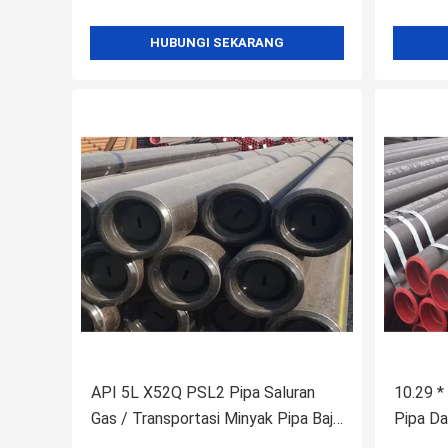
HUBUNGI SEKARANG
API 5L X52Q PSL2 Pipa Saluran
10.29 *
Gas / Transportasi Minyak Pipa Baja
Pipa Da
Seamless
Menyam