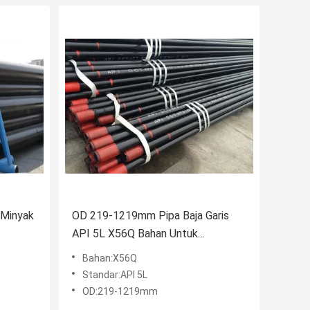
 Minyak
OD 219-1219mm Pipa Baja Garis
API 5L X56Q Bahan Untuk
Transportasi Gas
Bahan:X56Q
Standar:API 5L
OD:219-1219mm