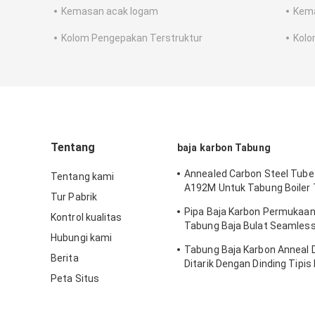
Kemasan acak logam
Kema
Kolom Pengepakan Terstruktur
Kolo
Tentang
baja karbon Tabung
Annealed Carbon Steel Tub
Tentang kami
A192M Untuk Tabung Boiler
Tur Pabrik
Tinggi
Pipa Baja Karbon Permukaan
Kontrol kualitas
Tabung Baja Bulat Seamless
Hubungi kami
SA179
Tabung Baja Karbon Anneal 
Berita
Ditarik Dengan Dinding Tipis
SA213 T11, T5
Peta Situs