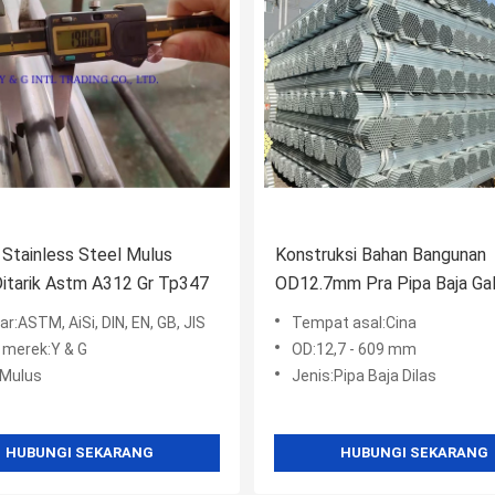
Stainless Steel Mulus
Konstruksi Bahan Bangunan
Ditarik Astm A312 Gr Tp347
OD12.7mm Pra Pipa Baja Gal
Kelas Gas Line
r:ASTM, AiSi, DIN, EN, GB, JIS
Tempat asal:Cina
merek:Y & G
OD:12,7 - 609 mm
:Mulus
Jenis:Pipa Baja Dilas
HUBUNGI SEKARANG
HUBUNGI SEKARANG