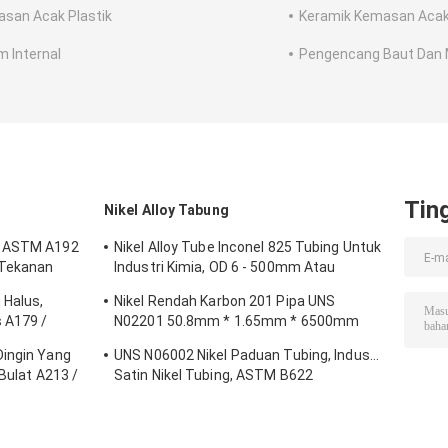
san Acak Plastik
Keramik Kemasan Aca
m Internal
Pengencang Baut Dan 
Tin
Nikel Alloy Tabung
e ASTM A192
Nikel Alloy Tube Inconel 825 Tubing Untuk
 Tekanan
Industri Kimia, OD 6 - 500mm Atau
Disesuaikan
 Halus,
Nikel Rendah Karbon 201 Pipa UNS
 A179 /
N02201 50.8mm * 1.65mm * 6500mm
Untuk Komponen Elektronik
Dingin Yang
UNS N06002 Nikel Paduan Tubing, Industri
 Bulat A213 /
Satin Nikel Tubing, ASTM B622