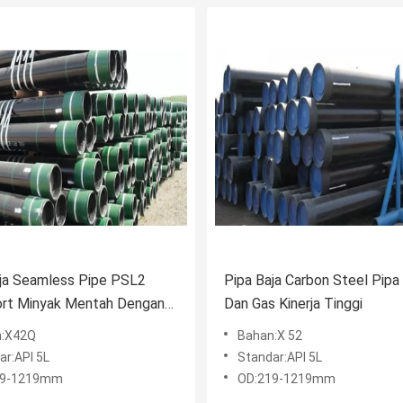
ja Seamless Pipe PSL2
Pipa Baja Carbon Steel Pipa
ort Minyak Mentah Dengan
Dan Gas Kinerja Tinggi
kat ISO9001
n:X42Q
Bahan:X 52
ar:API 5L
Standar:API 5L
19-1219mm
OD:219-1219mm