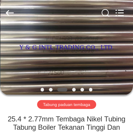
Tabung
supplier.
Copyright
©
2018
-
2025
Y
RUMAH
&
G
International
Trading
Company
PRODUK
Limited.
All
Rights
Reserved.
TENTANG
KAMI
TUR
PABRIK
Tabung paduan tembaga
25.4 * 2.77mm Tembaga Nikel Tubing
KONTROL
Tabung Boiler Tekanan Tinggi Dan