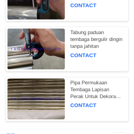
Digulung Dingin
CONTACT
Tabung paduan
tembaga bergulir dingin
tanpa jahitan
CONTACT
Pipa Permukaan
Tembaga Lapisan
Perak Untuk Dekorasi
Furnitur
CONTACT