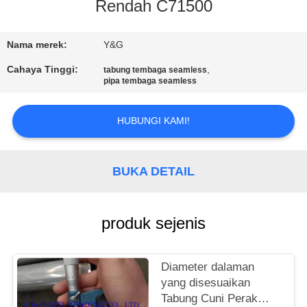
KUALITAS
Rendah C71500
HUBUNGI
Nama merek:
Y&G
KAMI
Cahaya Tinggi:
,
tabung tembaga seamless
pipa tembaga seamless
BERITA
HUBUNGI KAMI!
KASUS
BUKA DETAIL
SITEMAP
produk sejenis
PRIVACY
POLICY
Diameter dalaman
yang disesuaikan
Tabung Cuni Perak