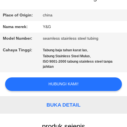
KONTROL
Place of Origin:
china
KUALITAS
Nama merek:
Y&G
Model Number:
seamless stainless steel tubing
HUBUNGI
Cahaya Tinggi:
,
Tabung baja tahan karat las
KAMI
,
Tabung Stainless Steel Mulus
ISO 9001-2000 tabung stainless steel tanpa
jahitan
BERITA
HUBUNGI KAMI!
KASUS
BUKA DETAIL
produk sejenis