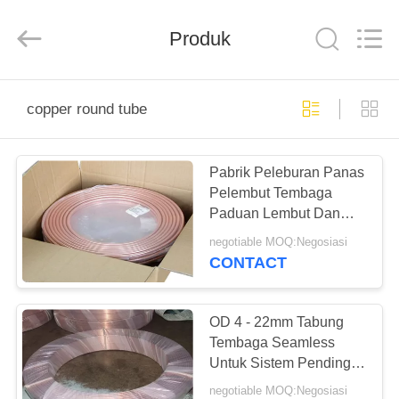
&
G
International
Trading
Produk
Company
Limited.
All
Rights
RUMAH
Reserved.
copper round tube
PRODUK
Pabrik Peleburan Panas
Pelembut Tembaga
TENTANG
Paduan Lembut Dan
KAMI
Tabung Distillery,
negotiable MOQ:Negosiasi
Copper Coil Tube
CONTACT
C11000
TUR
PABRIK
OD 4 - 22mm Tabung
Tembaga Seamless
Untuk Sistem Pendingin
KONTROL
Udara Dan Pendinginan
negotiable MOQ:Negosiasi