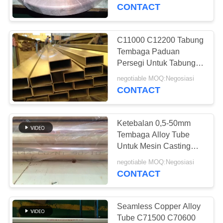
KUALITAS
Copper Coil Tube
CONTACT
HUBUNGI
C11000 C12200 Tabung
KAMI
Tembaga Paduan
Persegi Untuk Tabung
Datar Tabung Radiator
BERITA
negotiable MOQ:Negosiasi
CONTACT
KASUS
Ketebalan 0,5-50mm
Tembaga Alloy Tube
SITEMAP
Untuk Mesin Casting
Terus Menerus
negotiable MOQ:Negosiasi
CONTACT
PRIVACY
POLICY
Seamless Copper Alloy
Tube C71500 C70600