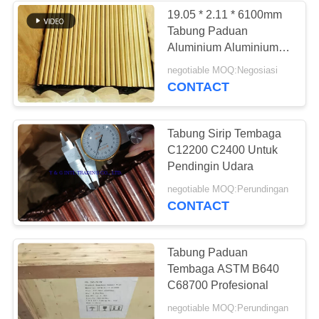
19.05 * 2.11 * 6100mm
Tabung Paduan
Aluminium Aluminium
Tabung Kuningan ASTM
negotiable MOQ:Negosiasi
B111 C68700
CONTACT
Tabung Sirip Tembaga
C12200 C2400 Untuk
Pendingin Udara
negotiable MOQ:Perundingan
CONTACT
Tabung Paduan
Tembaga ASTM B640
C68700 Profesional
negotiable MOQ:Perundingan