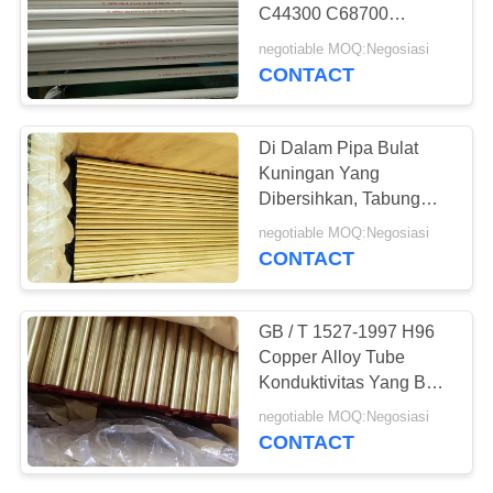
C44300 C68700
Dengan Lapisan Plastik
negotiable MOQ:Negosiasi
CONTACT
Di Dalam Pipa Bulat
Kuningan Yang
Dibersihkan, Tabung
Ejector Tembaga Nikel
negotiable MOQ:Negosiasi
Paduan Nikel
CONTACT
GB / T 1527-1997 H96
Copper Alloy Tube
Konduktivitas Yang Baik
OD19.5cm Diameter
negotiable MOQ:Negosiasi
Keluar 17cm
CONTACT